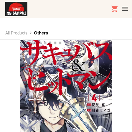
Others
All Products