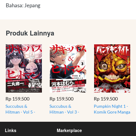
Bahasa: Jepang
Produk Lainnya
Rp 159.500
Rp 159.500
Rp 159.500
Succubus &
Succubus &
Pumpkin Night 1 -
Hitman - Vol 5 -
Hitman - Vol 3 -
Komik Gore Manga
Komik Manga
Komik Manga
Jepang Import -
Jepang Champion
Jepang Champion
Bahasa Japanese JP
Red Comics JP
Red Comics JP
Links
Marketplace