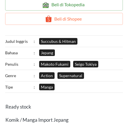
`
Beli di Tokopedia
`
Beli di Shopee
Judul Inggris
:
Succubus & Hitman
Bahasa
:
Jepang
Penulis
:
Makoto Fukami
Seigo Tokiya
Genre
:
Action
Supernatural
Tipe
:
Manga
Ready stock
Komik / Manga Import Jepang