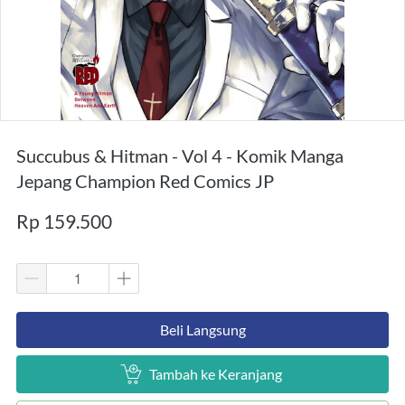
Succubus & Hitman - Vol 4 - Komik Manga
Jepang Champion Red Comics JP
Rp 159.500
`
Beli Langsung
`
Tambah ke Keranjang