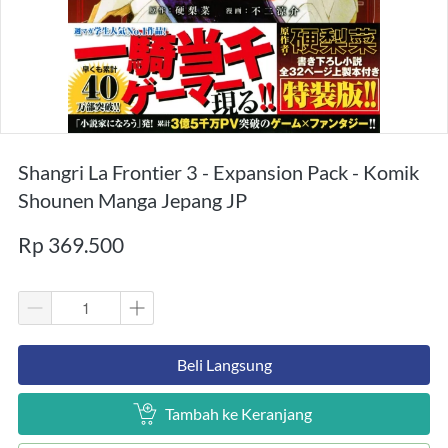
Shangri La Frontier 3 - Expansion Pack - Komik
Shounen Manga Jepang JP
Rp 369.500
`
Beli Langsung
`
Tambah ke Keranjang