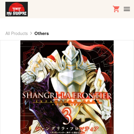
Others
All Products