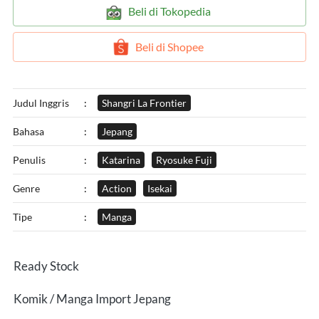
`
Beli di Tokopedia
`
Beli di Shopee
Judul Inggris
:
Shangri La Frontier
Bahasa
:
Jepang
Penulis
:
Katarina
Ryosuke Fuji
Genre
:
Action
Isekai
Tipe
:
Manga
Ready Stock
Komik / Manga Import Jepang