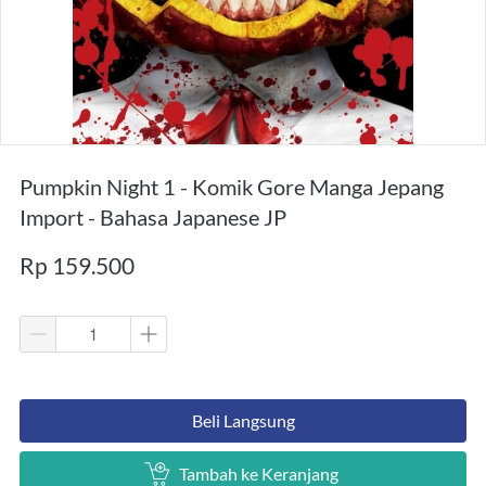
Pumpkin Night 1 - Komik Gore Manga Jepang
Import - Bahasa Japanese JP
Rp 159.500
`
Beli Langsung
`
Tambah ke Keranjang