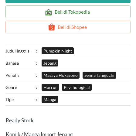
`
Beli di Tokopedia
`
Beli di Shopee
Judul Inggris
:
Pumpkin Night
Bahasa
:
Jepang
Penulis
:
Masaya Hokazono
Seima Taniguchi
Genre
:
Horror
Psychological
Tipe
:
Manga
Ready Stock
Komik / Manga Import Jepang