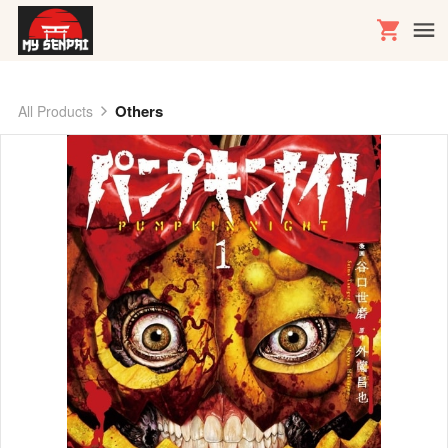
Others
All Products