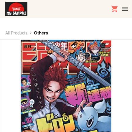
Others
All Products