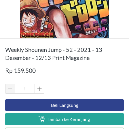
Weekly Shounen Jump - 52 - 2021 - 13
Desember - 12/13 Print Magazine
Rp 159.500
`
Beli Langsung
`
Tambah ke Keranjang