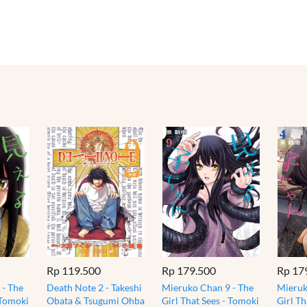
Rp 119.500
Rp 179.500
Rp 17
 - The
Death Note 2 - Takeshi
Mieruko Chan 9 - The
Mieruk
 Tomoki
Obata & Tsugumi Ohba
Girl That Sees - Tomoki
Girl Th