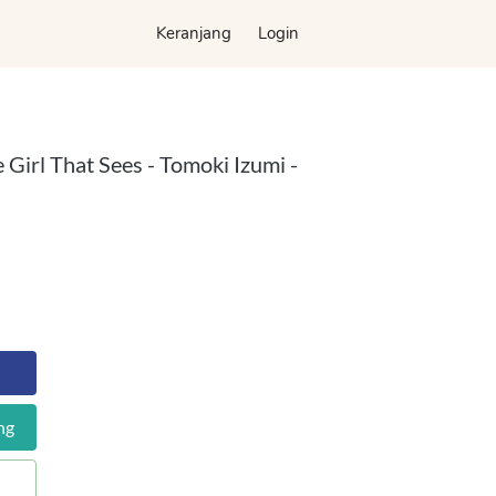
Keranjang
Keranjang
Login
Login
 Girl That Sees - Tomoki Izumi -
ng