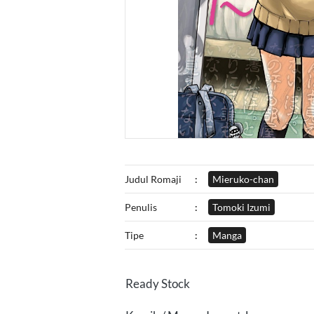
Judul Romaji
:
Mieruko-chan
Penulis
:
Tomoki Izumi
Tipe
:
Manga
Ready Stock