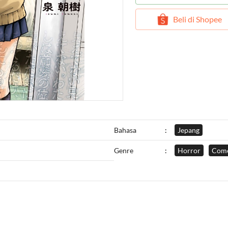
`
Beli di Shopee
Bahasa
:
Jepang
Genre
:
Horror
Com