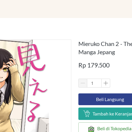
Mieruko Chan 2 - The
Manga Jepang
Rp 179.500
`
Beli Langsung
`
Tambah ke Keranja
`
Beli di Tokopedia