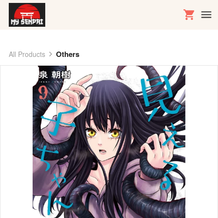
Others
All Products