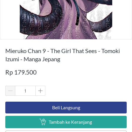
Mieruko Chan 9 - The Girl That Sees - Tomoki
Izumi - Manga Jepang
Rp 179.500
`
Beli Langsung
`
Tambah ke Keranjang