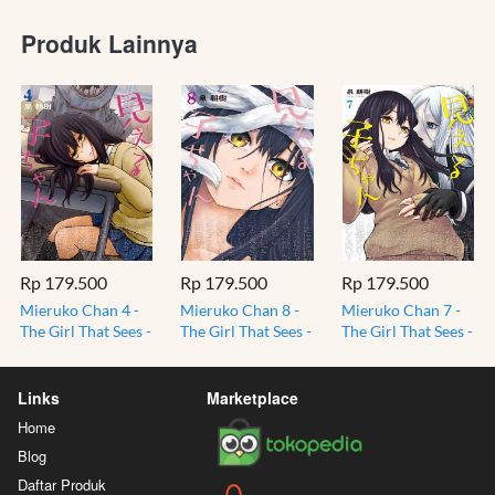
Produk Lainnya
Rp 179.500
Rp 179.500
Rp 179.500
Mieruko Chan 4 -
Mieruko Chan 8 -
Mieruko Chan 7 -
The Girl That Sees -
The Girl That Sees -
The Girl That Sees -
Tomoki Izumi -
Tomoki Izumi -
Tomoki Izumi -
Manga Jepang
Manga Jepang
Manga Jepang
Links
Marketplace
Home
Blog
Daftar Produk