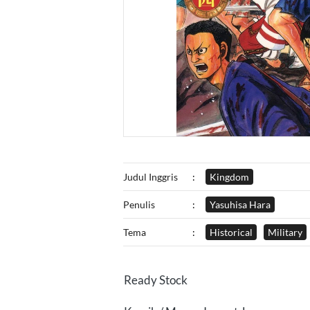
Judul Inggris
:
Kingdom
Penulis
:
Yasuhisa Hara
Tema
:
Historical
Military
Ready Stock