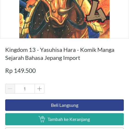
Kingdom 13 - Yasuhisa Hara - Komik Manga
Sejarah Bahasa Jepang Import
Rp 149.500
`
Beli Langsung
`
Tambah ke Keranjang