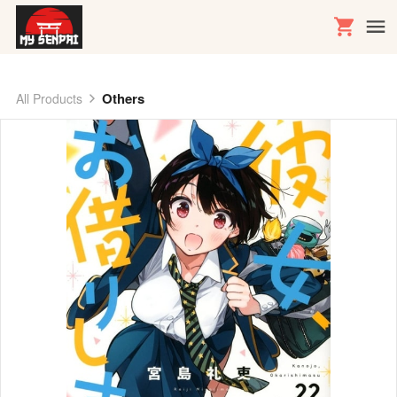
Others
All Products