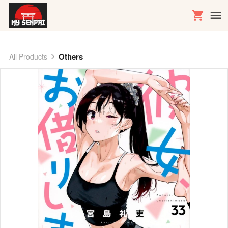
Others
All Products