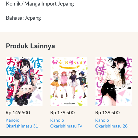
Komik / Manga Import Jepang
Bahasa: Jepang
Produk Lainnya
Rp 149.500
Rp 179.500
Rp 139.500
Kanojo
Kanojo
Kanojo
Okarishimasu 31 -
Okarishimasu Tv
Okarishimasu 28 -
Rent A Girlfriend -
Anime Material
Rent A Girlfriend -
Rental Komik
Collection - Rent A
Rental Komik