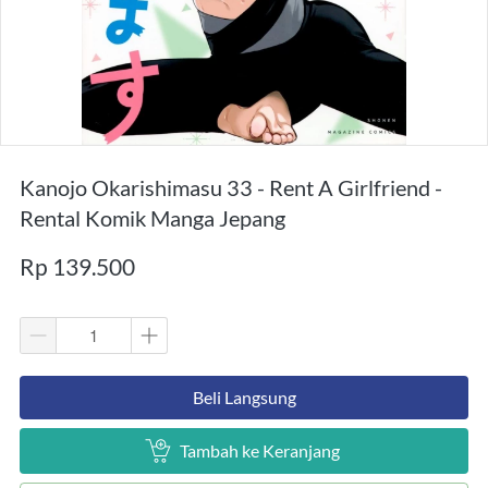
Kanojo Okarishimasu 33 - Rent A Girlfriend -
Rental Komik Manga Jepang
Rp 139.500
`
Beli Langsung
`
Tambah ke Keranjang