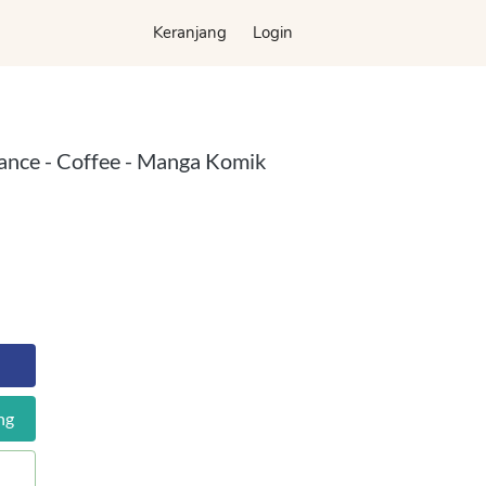
Keranjang
Keranjang
Login
Login
nce - Coffee - Manga Komik
ng