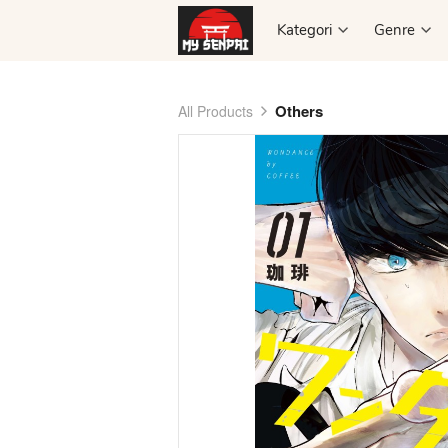
Kategori
Kategori
Genre
Genre
Others
All Products