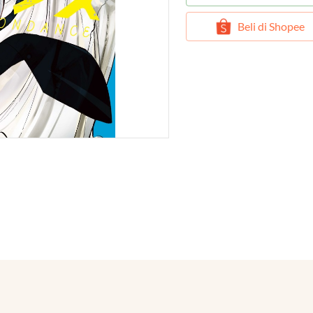
`
Beli di Shopee