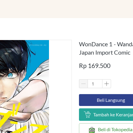
WonDance 1 - Wanda
Japan Import Comic
Rp 169.500
`
Beli Langsung
`
Tambah ke Keranja
`
Beli di Tokopedia