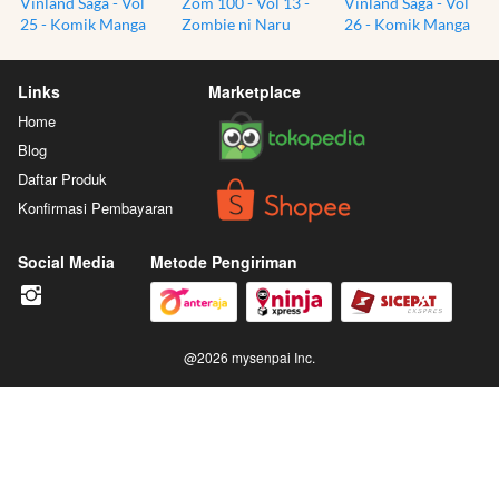
Vinland Saga - Vol
Zom 100 - Vol 13 -
Vinland Saga - Vol
25 - Komik Manga
Zombie ni Naru
26 - Komik Manga
Bahasa Jepang -
made ni Shitai 100
Bahasa Jepang -
Import Japanese JP
no Koto - Bucket
Import Japanese JP
List of the Dead
Links
Marketplace
Home
Blog
Daftar Produk
Konfirmasi Pembayaran
Social Media
Metode Pengiriman
@
2026
mysenpai Inc.