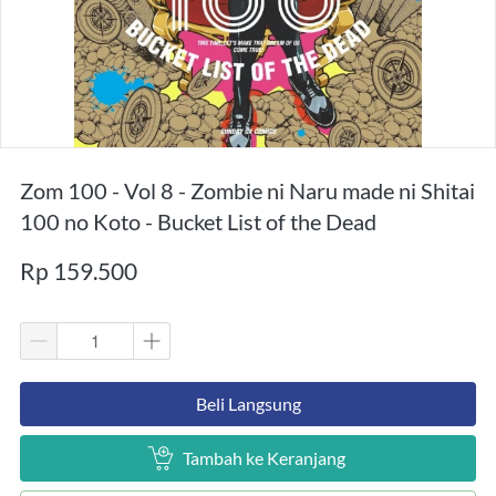
Zom 100 - Vol 8 - Zombie ni Naru made ni Shitai
100 no Koto - Bucket List of the Dead
Rp 159.500
`
Beli Langsung
`
Tambah ke Keranjang