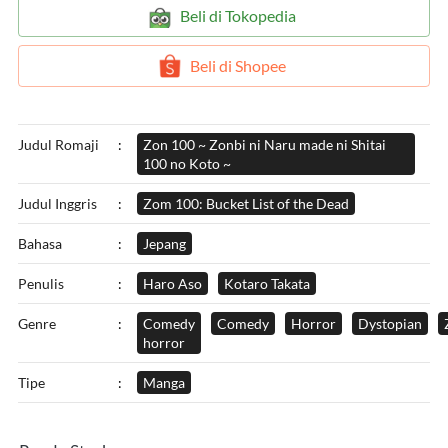
`
Beli di Tokopedia
`
Beli di Shopee
Judul Romaji
:
Zon 100 ~ Zonbi ni Naru made ni Shitai
100 no Koto ~
Judul Inggris
:
Zom 100: Bucket List of the Dead
Bahasa
:
Jepang
Penulis
:
Haro Aso
Kotaro Takata
Genre
:
Comedy
Comedy
Horror
Dystopian
horror
Tipe
:
Manga