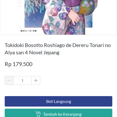
Tokidoki Bosotto Roshiago de Dereru Tonari no
Alya san 4 Novel Jepang
Rp 179.500
`
Beli Langsung
`
Tambah ke Keranjang