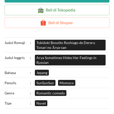
`
Beli di Tokopedia
`
Beli di Shopee
Judul Romaji
:
Tokidoki Bosotto Roshiago de Dereru
Tonari no Ārya-san
Judul Inggris
:
Arya Sometimes Hides Her Feelings in
Russian
Bahasa
:
Jepang
Penulis
:
SunSunSun
Momoco
Genre
:
Romantic comedy
Tipe
:
Novel