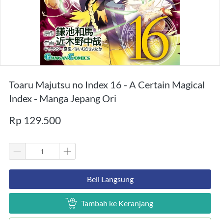
Toaru Majutsu no Index 16 - A Certain Magical
Index - Manga Jepang Ori
Rp 129.500
`
Beli Langsung
`
Tambah ke Keranjang