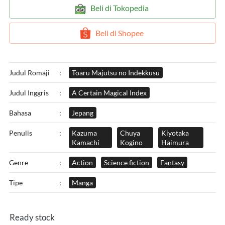
`
Beli di Tokopedia
`
Beli di Shopee
Judul Romaji
:
Toaru Majutsu no Indekkusu
Judul Inggris
:
A Certain Magical Index
Bahasa
:
Jepang
Penulis
:
Kazuma
Chuya
Kiyotaka
Kamachi
Kogino
Haimura
Genre
:
Action
Science fiction
Fantasy
Tipe
:
Manga
Ready stock