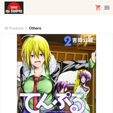
Others
All Products