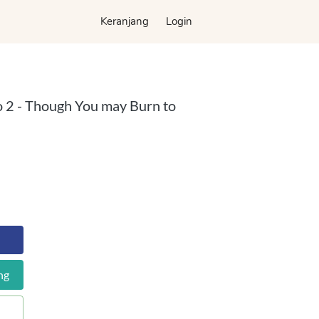
Keranjang
Keranjang
Login
Login
o 2 - Though You may Burn to
ng