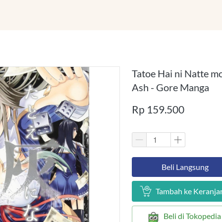
Tatoe Hai ni Natte m
Ash - Gore Manga
Rp 159.500
`
Beli Langsung
`
Tambah ke Keranja
`
Beli di Tokopedia