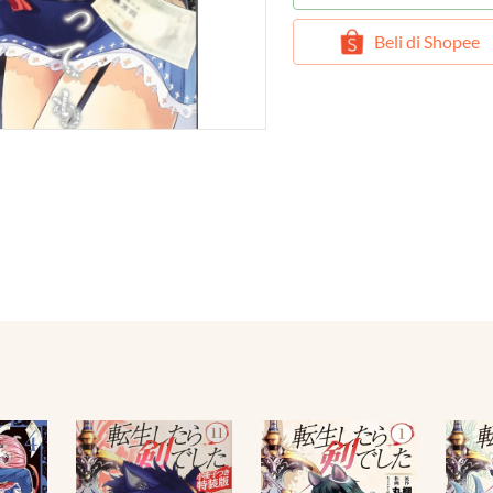
`
Beli di Shopee