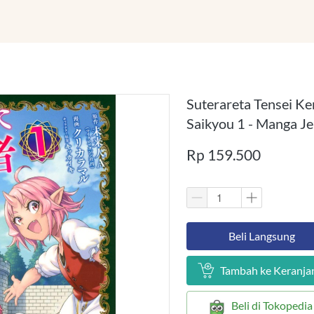
Suterareta Tensei K
Saikyou 1 - Manga J
Rp 159.500
`
Beli Langsung
`
Tambah ke Keranja
`
Beli di Tokopedia