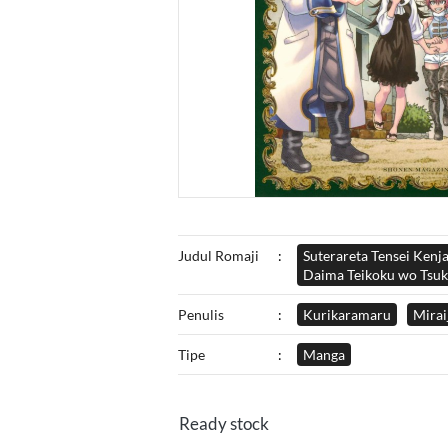
Judul Romaji
:
Suterareta Tensei Kenj
Daima Teikoku wo Tsuk
Penulis
:
Kurikaramaru
Mirai
Tipe
:
Manga
Ready stock