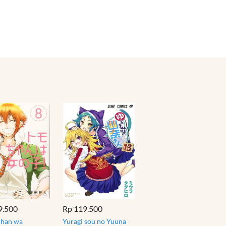
9.500
Rp 119.500
chan wa
Yuragi sou no Yuuna