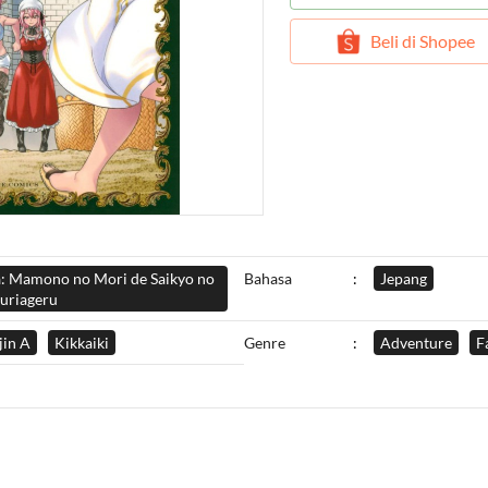
`
Beli di Shopee
a: Mamono no Mori de Saikyo no
Bahasa
:
Jepang
uriageru
jin A
Kikkaiki
Genre
:
Adventure
F