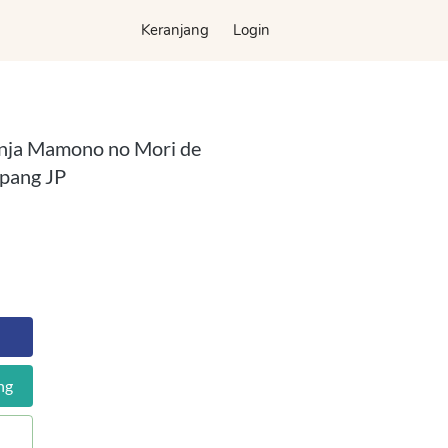
Keranjang
Keranjang
Login
Login
enja Mamono no Mori de
epang JP
ng