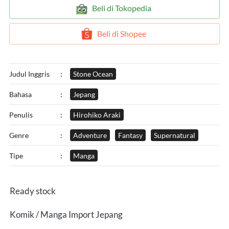
`
Beli di Tokopedia
`
Beli di Shopee
Judul Inggris
:
Stone Ocean
Bahasa
:
Jepang
Penulis
:
Hirohiko Araki
Genre
:
Adventure
Fantasy
Supernatural
Tipe
:
Manga
Ready stock
Komik / Manga Import Jepang