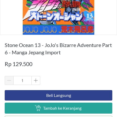
Stone Ocean 13 - JoJo's Bizarre Adventure Part
6 - Manga Jepang Import
Rp 129.500
`
Beli Langsung
`
Tambah ke Keranjang