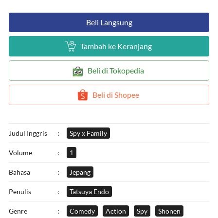
`
Beli Langsung
`
Tambah ke Keranjang
`
Beli di Tokopedia
`
Beli di Shopee
Judul Inggris
:
Spy x Family
Volume
:
1
Bahasa
:
Jepang
Penulis
:
Tatsuya Endo
Genre
:
Comedy
Action
Spy
Shonen