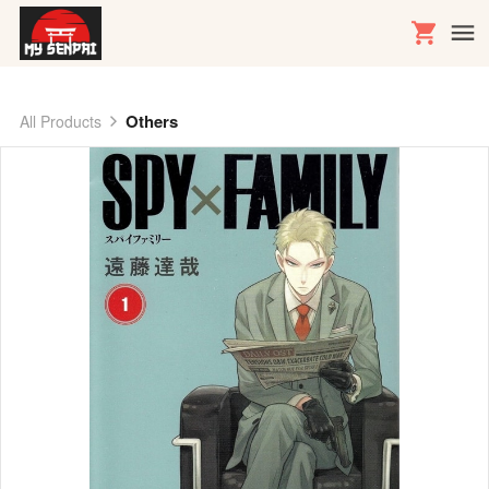
Others
All Products