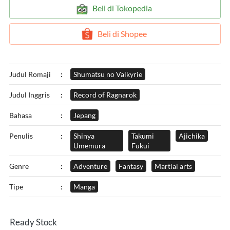
`
Beli di Tokopedia
`
Beli di Shopee
Judul Romaji
:
Shumatsu no Valkyrie
Judul Inggris
:
Record of Ragnarok
Bahasa
:
Jepang
Penulis
:
Shinya
Takumi
Ajichika
Umemura
Fukui
Genre
:
Adventure
Fantasy
Martial arts
Tipe
:
Manga
Ready Stock