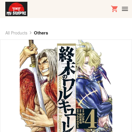
Others
All Products