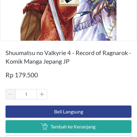
Shuumatsu no Valkyrie 4 - Record of Ragnarok -
Komik Manga Jepang JP
Rp 179.500
`
Beli Langsung
`
Tambah ke Keranjang