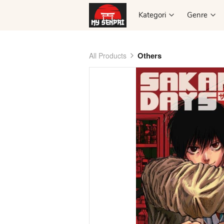
Kategori
Kategori
Genre
Genre
Others
All Products