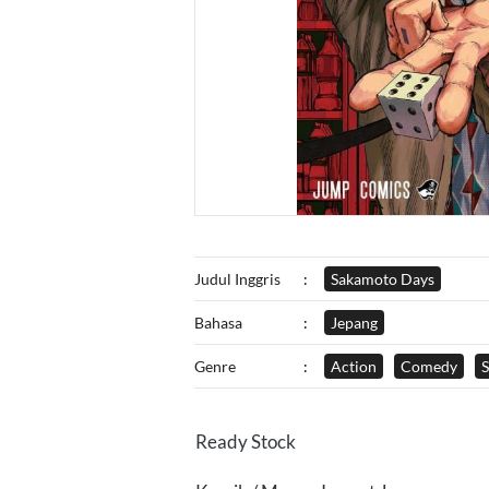
Judul Inggris
:
Sakamoto Days
Bahasa
:
Jepang
Genre
:
Action
Comedy
Ready Stock