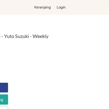
Keranjang
Keranjang
Login
Login
Yuto Suzuki - Weekly
ng