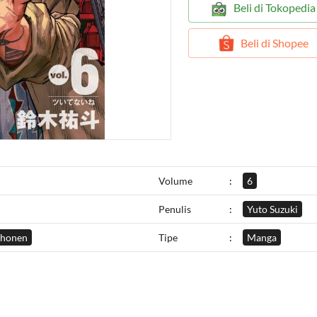
`
Beli di Tokopedia
`
Beli di Shopee
Volume
:
6
Penulis
:
Yuto Suzuki
Shonen
Tipe
:
Manga