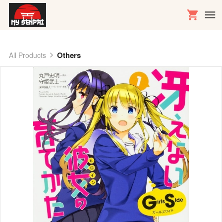
Others
All Products