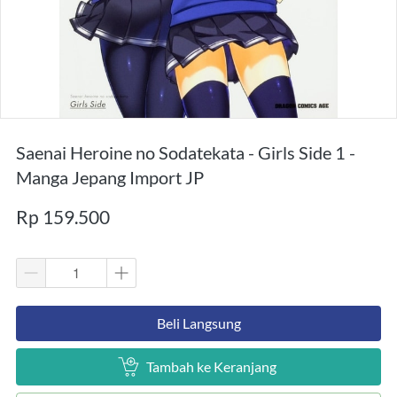
Saenai Heroine no Sodatekata - Girls Side 1 -
Manga Jepang Import JP
Rp 159.500
`
Beli Langsung
`
Tambah ke Keranjang