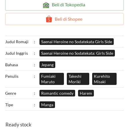
`
Beli di Tokopedia
`
Beli di Shopee
Judul Romaji
:
Saenai Heroine no Sodatekata Girls Side
Judul Inggris
:
Saenai Heroine no Sodatekata: Girls Side
Bahasa
:
Jepang
Penulis
:
Fumiaki
Takeshi
Kurehito
Maruto
Moriki
Misaki
Genre
:
Romantic comedy
Harem
Tipe
:
Manga
Ready stock