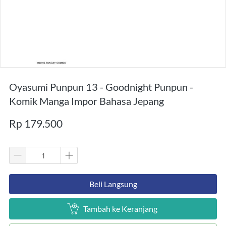
Oyasumi Punpun 13 - Goodnight Punpun -
Komik Manga Impor Bahasa Jepang
Rp 179.500
`
Beli Langsung
`
Tambah ke Keranjang