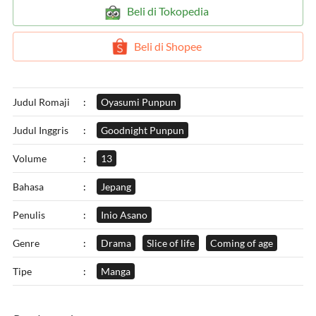
`
Beli di Tokopedia
`
Beli di Shopee
Judul Romaji
:
Oyasumi Punpun
Judul Inggris
:
Goodnight Punpun
Volume
:
13
Bahasa
:
Jepang
Penulis
:
Inio Asano
Genre
:
Drama
Slice of life
Coming of age
Tipe
:
Manga