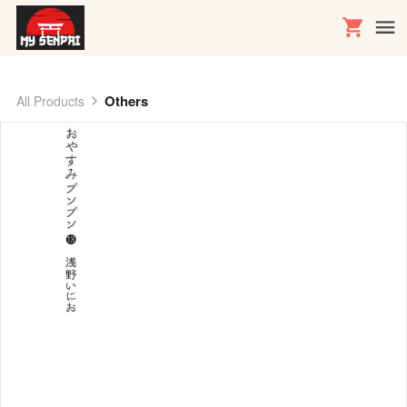
Others
All Products