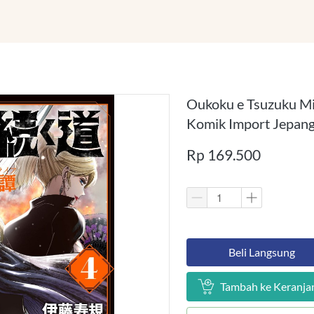
Oukoku e Tsuzuku Mic
Komik Import Jepan
Rp 169.500
`
Beli Langsung
`
Tambah ke Keranja