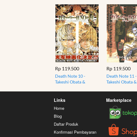
Rp 119.500
Rp 119.500
Death Note 10 -
Death Note 11 -
Takeshi Obata &
Takeshi Obata &
Tsugumi Ohba - Manga
Tsugumi Ohba -
Bahasa Jepang
Bahasa Jepang
Links
Marketplace
Home
Blog
Daftar Produk
Konfirmasi Pembayaran