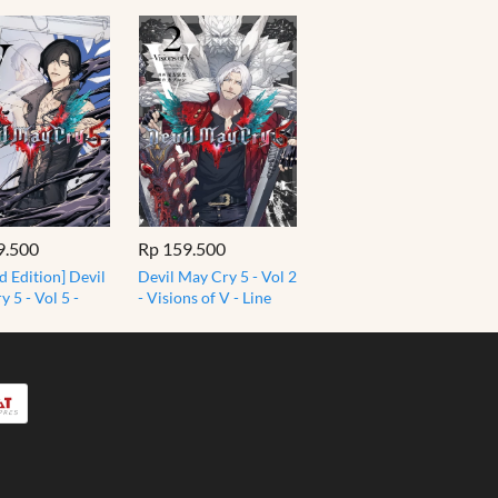
9.500
Rp 159.500
d Edition] Devil
Devil May Cry 5 - Vol 2
 5 - Vol 5 -
- Visions of V - Line
 of V - Line
Comics - Manga
 - Manga
Jepang Import
 Import