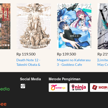
Rp 119.500
Rp 139.500
Rp 21
Death Note 12 -
Megami no Kafeterasu
[Limite
Takeshi Obata &
3 - Goddess Cafe
May Cry
 Manga
Tsugumi Ohba - Manga
Terrace - Manga
Visions
Bahasa Jepang
Import Jepang JP
Comics
Jepang
Social Media
Metode Pengiriman