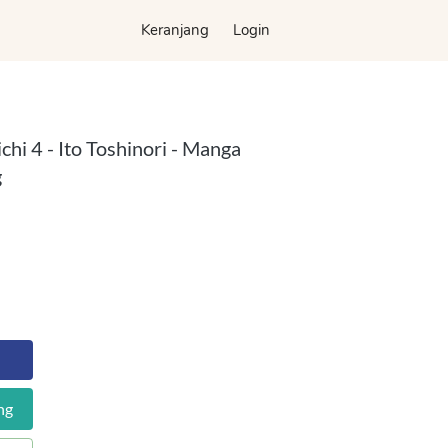
Keranjang
Keranjang
Login
Login
hi 4 - Ito Toshinori - Manga
g
ng