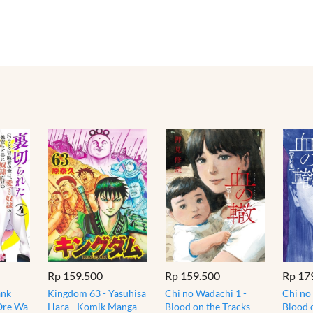
Rp 159.500
Rp 159.500
Rp 17
ank
Kingdom 63 - Yasuhisa
Chi no Wadachi 1 -
Chi no
Ore Wa
Hara - Komik Manga
Blood on the Tracks -
Blood o