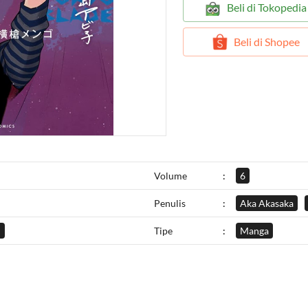
`
Beli di Tokopedia
`
Beli di Shopee
Volume
:
6
Penulis
:
Aka Akasaka
l
Tipe
:
Manga