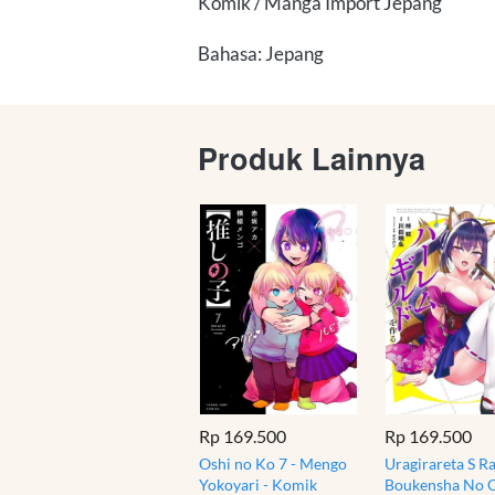
Komik / Manga Import Jepang
Bahasa: Jepang
Produk Lainnya
Rp 169.500
Rp 169.500
Oshi no Ko 7 - Mengo
Uragirareta S R
Yokoyari - Komik
Boukensha No 