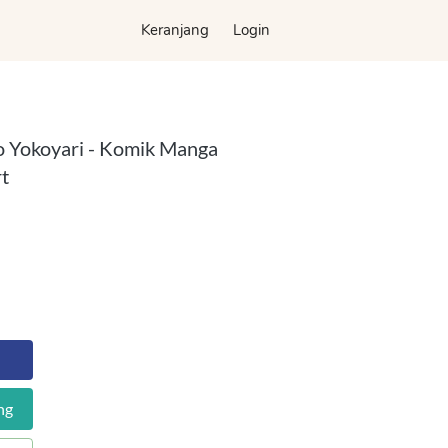
Keranjang
Keranjang
Login
Login
o Yokoyari - Komik Manga
t
ng