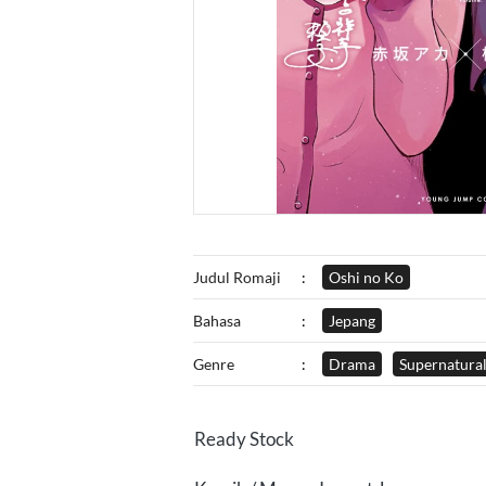
Judul Romaji
:
Oshi no Ko
Bahasa
:
Jepang
Genre
:
Drama
Supernatura
Ready Stock