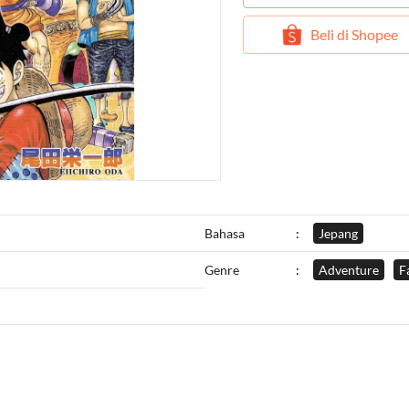
`
Beli di Shopee
Bahasa
:
Jepang
Genre
:
Adventure
F