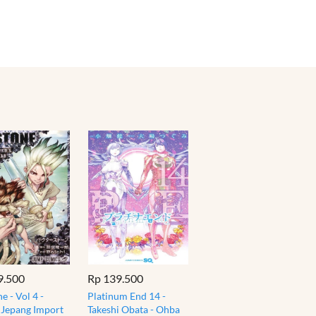
9.500
Rp 139.500
e - Vol 4 -
Platinum End 14 -
Jepang Import
Takeshi Obata - Ohba