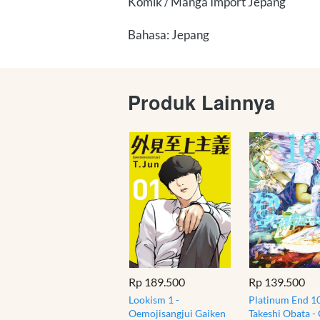
Komik / Manga Import Jepang
Bahasa: Jepang
Produk Lainnya
Rp 189.500
Rp 139.500
Lookism 1 -
Platinum End 10
Oemojisangjui Gaiken
Takeshi Obata -