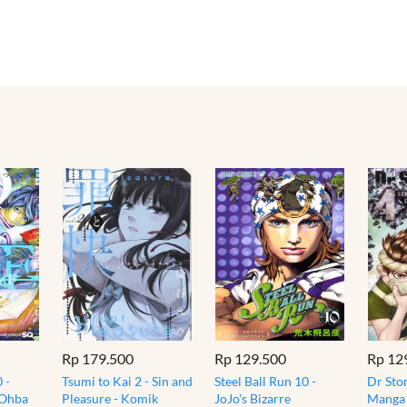
Rp 179.500
Rp 129.500
Rp 12
 -
Tsumi to Kai 2 - Sin and
Steel Ball Run 10 -
Dr Ston
 Ohba
Pleasure - Komik
JoJo's Bizarre
Manga 