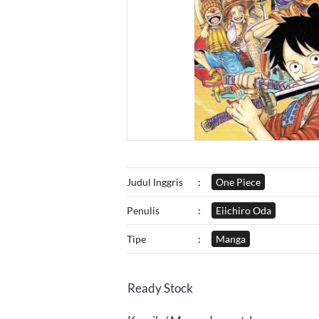
Judul Inggris
:
One Piece
Penulis
:
Eiichiro Oda
Tipe
:
Manga
Ready Stock