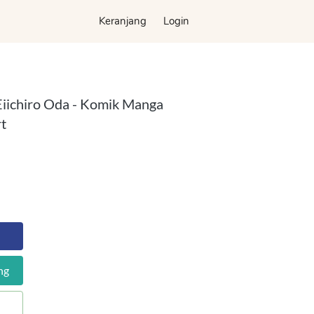
Keranjang
Keranjang
Login
Login
 Eiichiro Oda - Komik Manga
t
ng