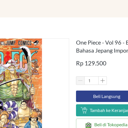
One Piece - Vol 96 -
Bahasa Jepang Impor
Rp 129.500
`
Beli Langsung
`
Tambah ke Keranja
`
Beli di Tokopedia