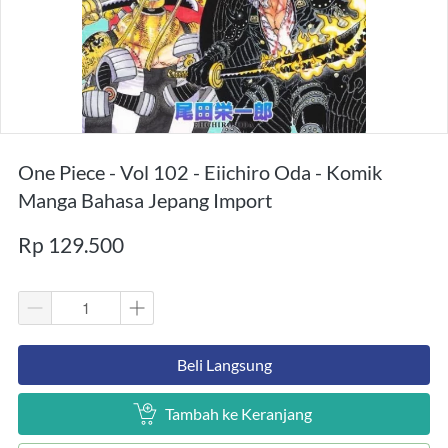
One Piece - Vol 102 - Eiichiro Oda - Komik
Manga Bahasa Jepang Import
Rp 129.500
`
Beli Langsung
`
Tambah ke Keranjang