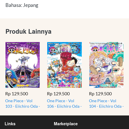
Bahasa: Jepang
Produk Lainnya
Rp 129.500
Rp 129.500
Rp 129.500
One Piece - Vol
One Piece - Vol
One Piece - Vol
103 - Eiichiro Oda -
106 - Eiichiro Oda -
104 - Eiichiro Oda -
Komik Manga
Komik Manga
Komik Manga
Bahasa Jepang
Bahasa Jepang
Bahasa Jepang
Import
Import
Import
Links
Marketplace