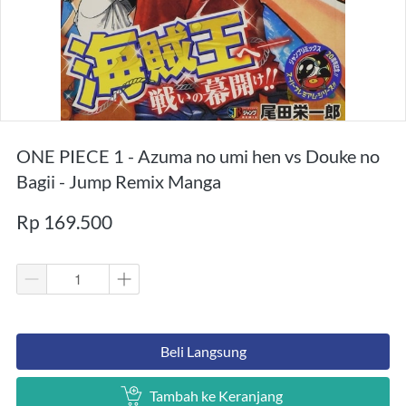
ONE PIECE 1 - Azuma no umi hen vs Douke no
Bagii - Jump Remix Manga
Rp 169.500
`
Beli Langsung
`
Tambah ke Keranjang