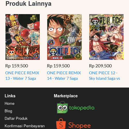
Produk Lainnya
Rp 159.500
Rp 159.500
Rp 209.500
ONE PIECE REMIX
ONE PIECE REMIX
ONE PIECE 12 -
13 - Water 7 Saga
14 - Water 7 Saga
Sky Island Saga vs
vs Foxy Pirates -
vs Franky Family -
Baasasu Goddo
JUMP MANGA
JUMP MANGA
Eneru - Jump
KOMIK
KOMIK
Remix Manga
Links
Marketplace
Home
Blog
Daftar Produk
Konfirmasi Pembayaran