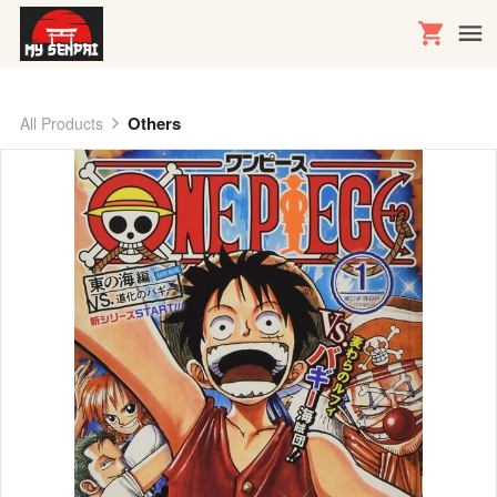
Others
All Products