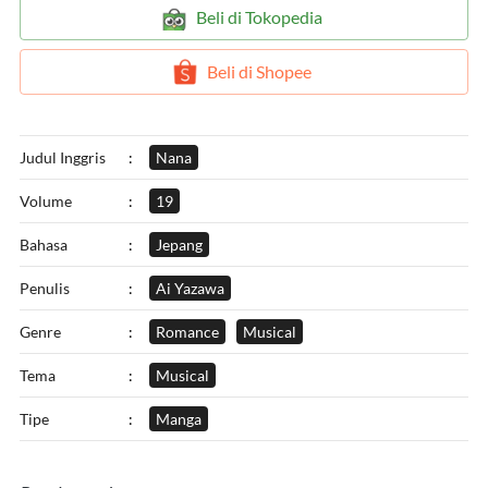
`
Beli di Tokopedia
`
Beli di Shopee
Judul Inggris
:
Nana
Volume
:
19
Bahasa
:
Jepang
Penulis
:
Ai Yazawa
Genre
:
Romance
Musical
Tema
:
Musical
Tipe
:
Manga