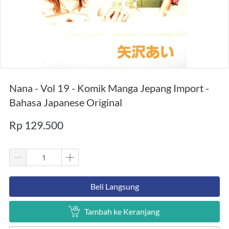
Nana - Vol 19 - Komik Manga Jepang Import -
Bahasa Japanese Original
Rp 129.500
`
Beli Langsung
`
Tambah ke Keranjang