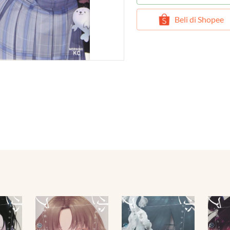
`
Beli di Shopee