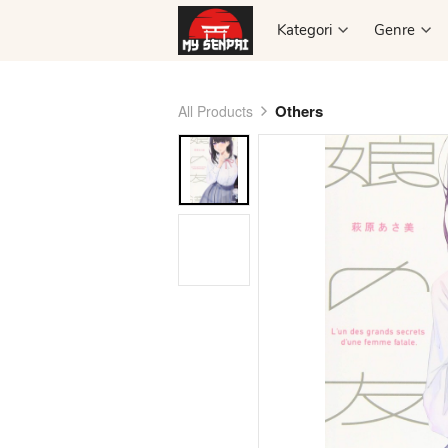
Kategori
Kategori
Genre
Genre
Others
All Products