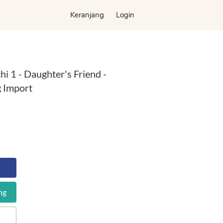
Keranjang
Keranjang
Login
Login
 1 - Daughter's Friend -
 Import
ng