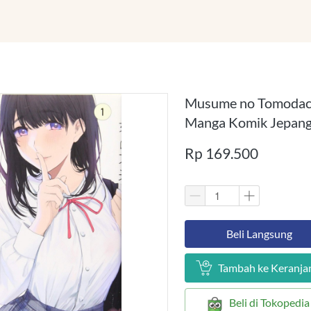
Musume no Tomodachi
Manga Komik Jepang
Rp 169.500
`
Beli Langsung
`
Tambah ke Keranja
`
Beli di Tokopedia