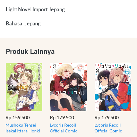
Light Novel Import Jepang
Bahasa: Jepang
Produk Lainnya
Rp 159.500
Rp 179.500
Rp 179.500
Mushoku Tensei
Lycoris Recoil
Lycoris Recoil
Isekai Ittara Honki
Official Comic
Official Comic
Dasu 9 - Komik
Anthology Repeat
Anthology Reload