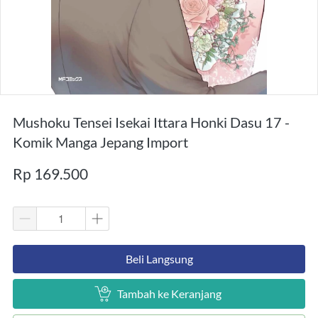
Mushoku Tensei Isekai Ittara Honki Dasu 17 -
Komik Manga Jepang Import
Rp 169.500
`
Beli Langsung
`
Tambah ke Keranjang