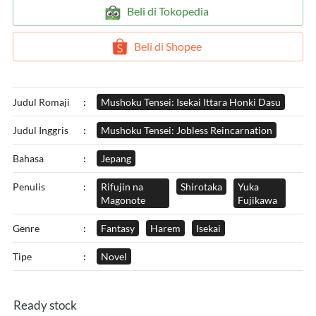
`
Beli di Tokopedia
`
Beli di Shopee
Judul Romaji
:
Mushoku Tensei: Isekai Ittara Honki Dasu
Judul Inggris
:
Mushoku Tensei: Jobless Reincarnation
Bahasa
:
Jepang
Penulis
:
Rifujin na
Shirotaka
Yuka
Magonote
Fujikawa
Genre
:
Fantasy
Harem
Isekai
Tipe
:
Novel
Ready stock