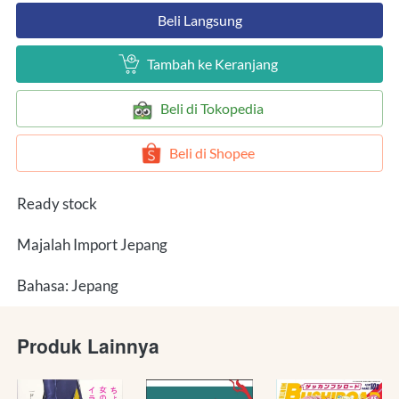
`
Beli Langsung
`
Tambah ke Keranjang
`
Beli di Tokopedia
`
Beli di Shopee
Ready stock
Majalah Import Jepang
Bahasa: Jepang
Produk Lainnya