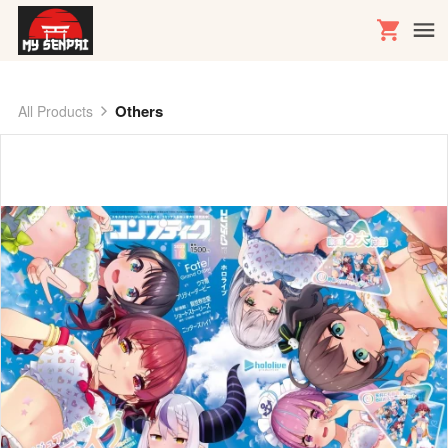
Others
All Products