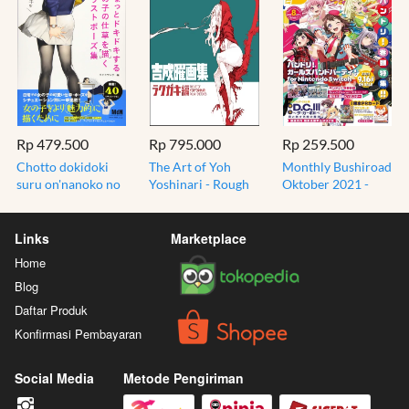
Rp 479.500
Rp 795.000
Rp 259.500
Chotto dokidoki
The Art of Yoh
Monthly Bushiroad
suru on'nanoko no
Yoshinari - Rough
Oktober 2021 -
shigusa o kaku
Sketches - Import
2021/10 - Hobby
irasutopōzu-shū
Jepang Original
Magazine - Majalah
Links
Marketplace
Home
Blog
Daftar Produk
Konfirmasi Pembayaran
Social Media
Metode Pengiriman