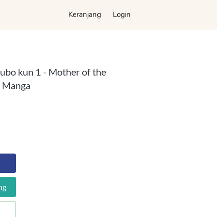
Keranjang
Keranjang
Login
Login
bo kun 1 - Mother of the
- Manga
ng