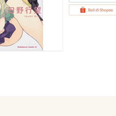
`
Beli di Shopee