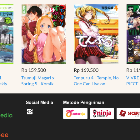
Rp 159.500
Rp 169.500
Rp 11
1-
Tsumuji Magari x
Tenpuru 4 - Temple, No
VIVRE
ekly
Spring 5 - Komik
One Can Live on
PIECE 
 Manga
Manga Bahasa Jepang
Loneliness - Grand
Strengt
Import
Blue - Manga
BOOST
Social Media
Metode Pengiriman