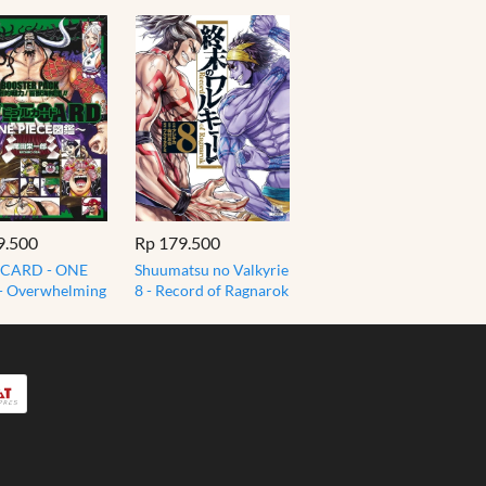
9.500
Rp 179.500
 CARD - ONE
Shuumatsu no Valkyrie
- Overwhelming
8 - Record of Ragnarok
h! Beasts -
- Komik Manga Jepang
ER PACK
JP