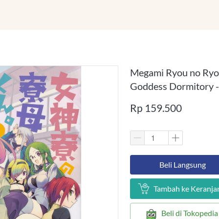
Megami Ryou no Ryou
Goddess Dormitory 
Rp 159.500
`
Beli Langsung
`
Tambah ke Keranja
`
Beli di Tokopedia