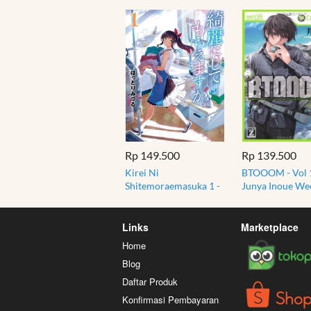
Rp 149.500
Rp 139.500
Kirei Ni
BTOOOM - Vol 
Shitemoraemasuka 1 -
Junya Inoue We
Komik Slice of Life
Comic Bunch -
Manga Jepang Import
Jepang Import
Links
Marketplace
Home
Blog
Daftar Produk
Konfirmasi Pembayaran