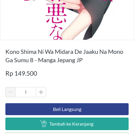
Kono Shima Ni Wa Midara De Jaaku Na Mono
Ga Sumu 8 - Manga Jepang JP
Rp 149.500
`
Beli Langsung
`
Tambah ke Keranjang