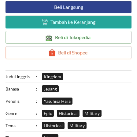
`
Beli Langsung
`
Tambah ke Keranjang
`
Beli di Tokopedia
`
Beli di Shopee
Judul Inggris
:
Kingdom
Bahasa
:
Jepang
Penulis
:
Yasuhisa Hara
Genre
:
Epic
Historical
Military
Tema
:
Historical
Military