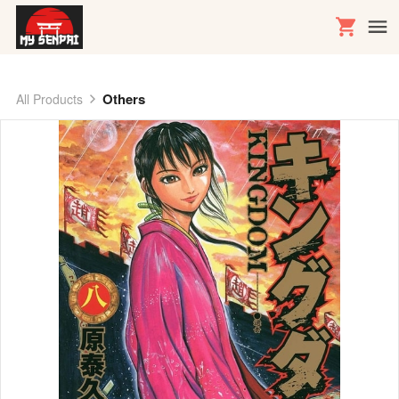
Others
All Products