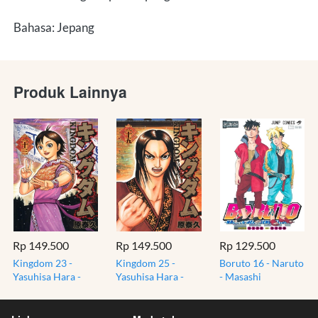
Bahasa: Jepang
Produk Lainnya
Rp 149.500
Rp 149.500
Rp 129.500
Kingdom 23 -
Kingdom 25 -
Boruto 16 - Naruto
Yasuhisa Hara -
Yasuhisa Hara -
- Masashi
Komik Manga
Komik Manga
Kishimoto - Komik
Sejarah Bahasa
Sejarah Bahasa
Manga Jepang
Jepang Import
Jepang Import
Import JP