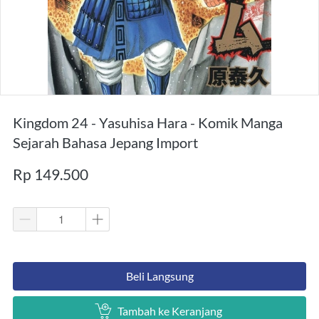
Kingdom 24 - Yasuhisa Hara - Komik Manga
Sejarah Bahasa Jepang Import
Rp 149.500
`
Beli Langsung
`
Tambah ke Keranjang