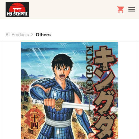
Others
All Products