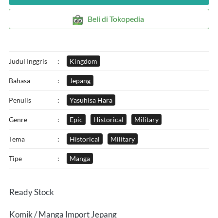
`
Beli di Tokopedia
Judul Inggris
:
Kingdom
Bahasa
:
Jepang
Penulis
:
Yasuhisa Hara
Genre
:
Epic
Historical
Military
Tema
:
Historical
Military
Tipe
:
Manga
Ready Stock
Komik / Manga Import Jepang