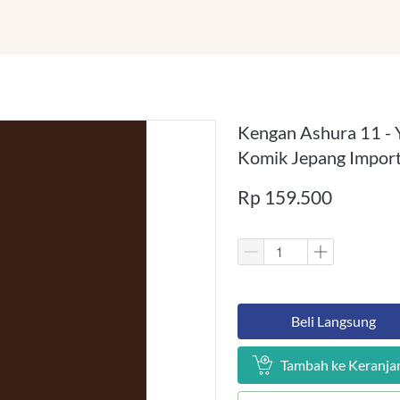
Kengan Ashura 11 - 
Komik Jepang Import
Rp 159.500
`
Beli Langsung
`
Tambah ke Keranja