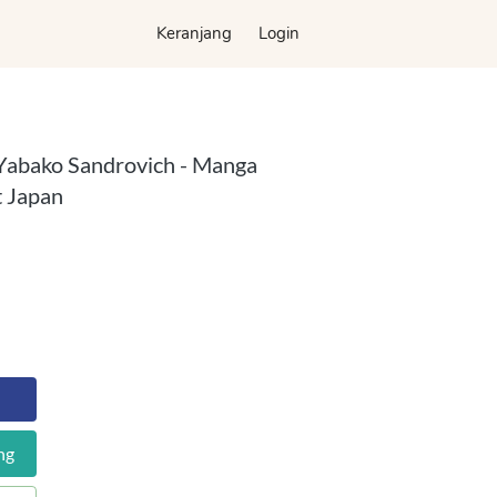
Keranjang
Keranjang
Login
Login
Yabako Sandrovich - Manga
 Japan
ng