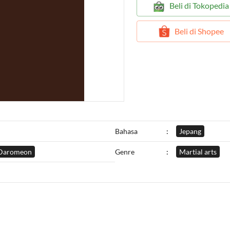
`
Beli di Tokopedia
`
Beli di Shopee
Bahasa
:
Jepang
Daromeon
Genre
:
Martial arts