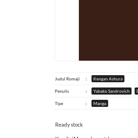
Judul Romaji
:
Kengan Ashura
Penulis
:
Yabako Sandrovich
Tipe
:
Manga
Ready stock