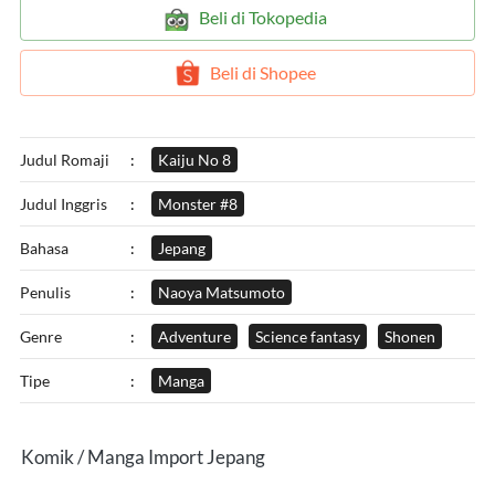
`
Beli di Tokopedia
`
Beli di Shopee
Judul Romaji
:
Kaiju No 8
Judul Inggris
:
Monster #8
Bahasa
:
Jepang
Penulis
:
Naoya Matsumoto
Genre
:
Adventure
Science fantasy
Shonen
Tipe
:
Manga
Komik / Manga Import Jepang