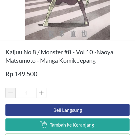
Kaijuu No 8 / Monster #8 - Vol 10 -Naoya
Matsumoto - Manga Komik Jepang
Rp 149.500
`
Beli Langsung
`
Tambah ke Keranjang