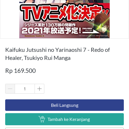
Kaifuku Jutsushi no Yarinaoshi 7 - Redo of
Healer, Tsukiyo Rui Manga
Rp 169.500
`
Beli Langsung
`
Tambah ke Keranjang