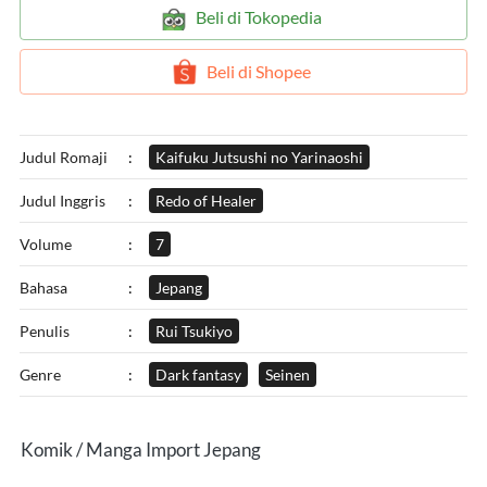
`
Beli di Tokopedia
`
Beli di Shopee
Judul Romaji
:
Kaifuku Jutsushi no Yarinaoshi
Judul Inggris
:
Redo of Healer
Volume
:
7
Bahasa
:
Jepang
Penulis
:
Rui Tsukiyo
Genre
:
Dark fantasy
Seinen
Komik / Manga Import Jepang