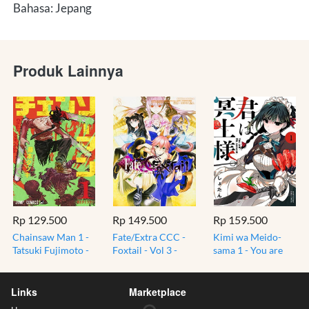
Bahasa: Jepang
Produk Lainnya
Rp 129.500
Rp 149.500
Rp 159.500
Chainsaw Man 1 -
Fate/Extra CCC -
Kimi wa Meido-
Tatsuki Fujimoto -
Foxtail - Vol 3 -
sama 1 - You are
Shueisha Jump
Type Moon -
Ms. Servant -
Comics Manga
Takenoko Seijin -
Shotan - Manga
Jepang
Manga
Jepang
Links
Marketplace