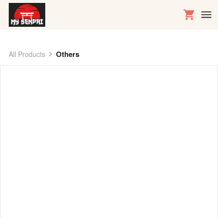
Others
All Products