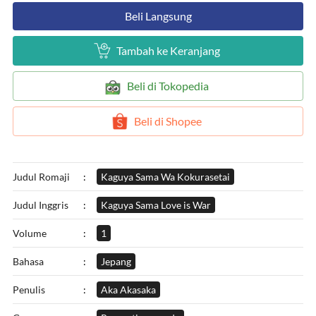
`
Beli Langsung
`
Tambah ke Keranjang
`
Beli di Tokopedia
`
Beli di Shopee
Judul Romaji
:
Kaguya Sama Wa Kokurasetai
Judul Inggris
:
Kaguya Sama Love is War
Volume
:
1
Bahasa
:
Jepang
Penulis
:
Aka Akasaka