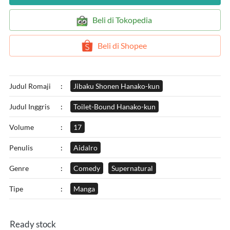
`
Beli di Tokopedia
`
Beli di Shopee
Judul Romaji
:
Jibaku Shonen Hanako-kun
Judul Inggris
:
Toilet-Bound Hanako-kun
Volume
:
17
Penulis
:
Aidalro
Genre
:
Comedy
Supernatural
Tipe
:
Manga
Ready stock