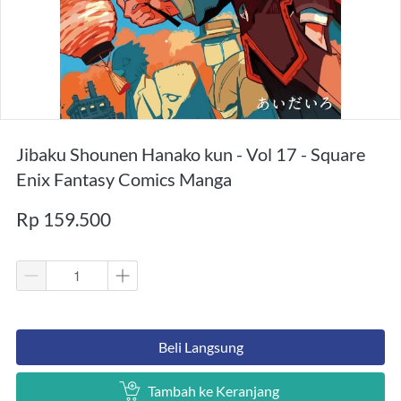
Jibaku Shounen Hanako kun - Vol 17 - Square
Enix Fantasy Comics Manga
Rp 159.500
`
Beli Langsung
`
Tambah ke Keranjang