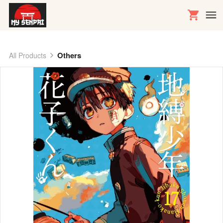
Others
All Products