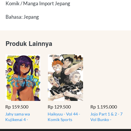
Komik / Manga Import Jepang
Bahasa: Jepang
Produk Lainnya
Rp 159.500
Rp 129.500
Rp 1.195.000
Jahy sama wa
Haikyuu - Vol 44 -
Jojo Part 1 & 2 - 7
Kujikenai 4 -
Komik Sports
Vol Bunko -
Konbu - Manga
Manga Bahasa
Phantom Blood &
Bahasa Jepang -
Jepang Import
Battle Tendency