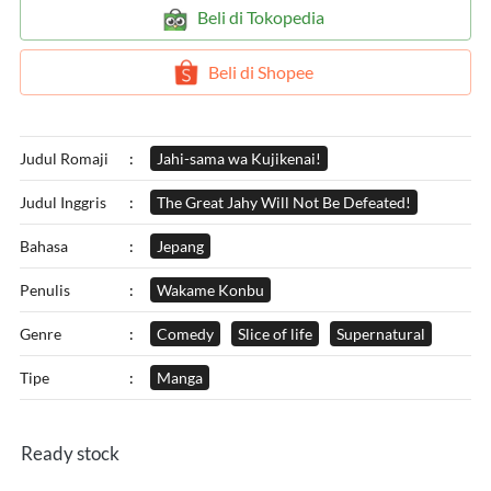
`
Beli di Tokopedia
`
Beli di Shopee
Judul Romaji
:
Jahi-sama wa Kujikenai!
Judul Inggris
:
The Great Jahy Will Not Be Defeated!
Bahasa
:
Jepang
Penulis
:
Wakame Konbu
Genre
:
Comedy
Slice of life
Supernatural
Tipe
:
Manga
Ready stock