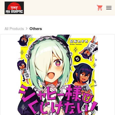
Others
All Products