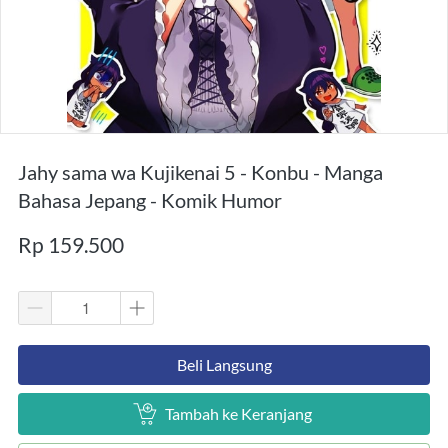
Jahy sama wa Kujikenai 5 - Konbu - Manga
Bahasa Jepang - Komik Humor
Rp 159.500
`
Beli Langsung
`
Tambah ke Keranjang