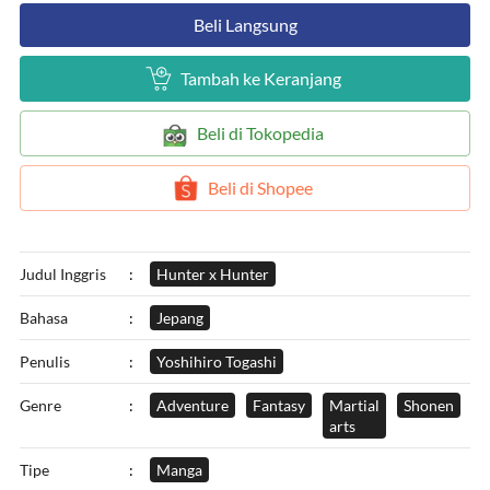
`
Beli Langsung
`
Tambah ke Keranjang
`
Beli di Tokopedia
`
Beli di Shopee
Judul Inggris
:
Hunter x Hunter
Bahasa
:
Jepang
Penulis
:
Yoshihiro Togashi
Genre
:
Adventure
Fantasy
Martial
Shonen
arts
Tipe
:
Manga