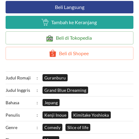
`
Beli Langsung
`
Tambah ke Keranjang
`
Beli di Tokopedia
`
Beli di Shopee
Judul Romaji
:
Guranburu
Judul Inggris
:
Grand Blue Dreaming
Bahasa
:
Jepang
Penulis
:
Kenji Inoue
Kimitake Yoshioka
Genre
:
Comedy
Slice of life