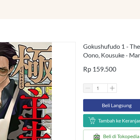
Gokushufudo 1 - The
Oono, Kousuke - Ma
Rp 159.500
`
Beli Langsung
`
Tambah ke Keranja
`
Beli di Tokopedia