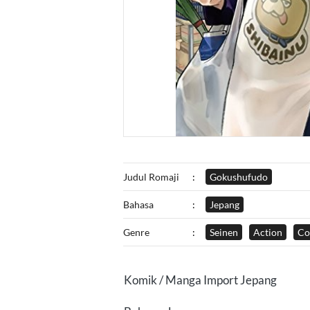
Judul Romaji
:
Gokushufudo
Bahasa
:
Jepang
Genre
:
Seinen
Action
Co
Komik / Manga Import Jepang