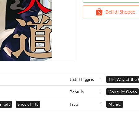
`
Beli di Shopee
Judul Inggris
:
The Way of the
Penulis
:
Kousuke Oono
medy
Slice of life
Tipe
:
Manga