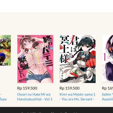
Rp 159.500
Rp 159.500
Rp 16
-
Owari no Hate Mi wa
Kimi wa Meido-sama 1
Saikin 
 Type
Hanshokushitai - Vol 1
- You are Ms. Servant -
Ayashii
 Seijin
- Komik Manga Import
Shotan - Manga Jepang
Recentl
Jepang
Myster