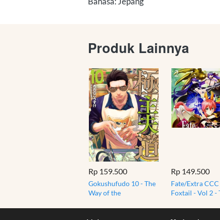
Bahasa: Jepang
Produk Lainnya
Rp 159.500
Rp 149.500
Gokushufudo 10 - The
Fate/Extra CCC 
Way of the
Foxtail - Vol 2 -
Househusband - Oono,
Moon - Takenoko
Kousuke - Manga
- Manga