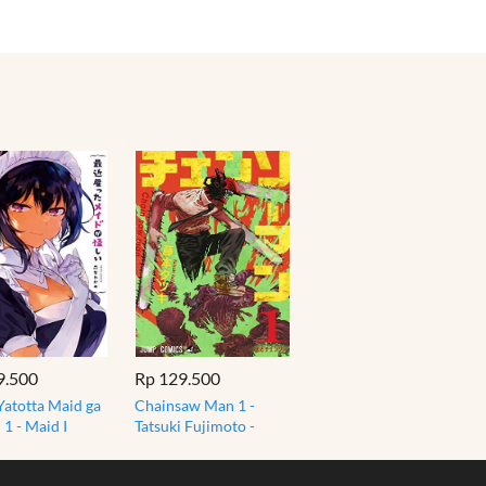
9.500
Rp 129.500
Yatotta Maid ga
Chainsaw Man 1 -
 1 - Maid I
Tatsuki Fujimoto -
y Hired is
Shueisha Jump Comics
ious
Manga Jepang