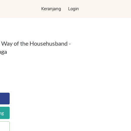
Keranjang
Keranjang
Login
Login
 Way of the Househusband -
nga
ng