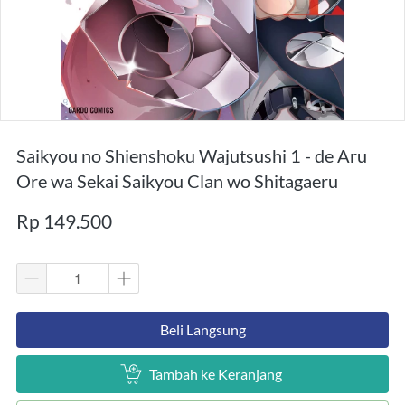
Saikyou no Shienshoku Wajutsushi 1 - de Aru
Ore wa Sekai Saikyou Clan wo Shitagaeru
Rp 149.500
`
Beli Langsung
`
Tambah ke Keranjang