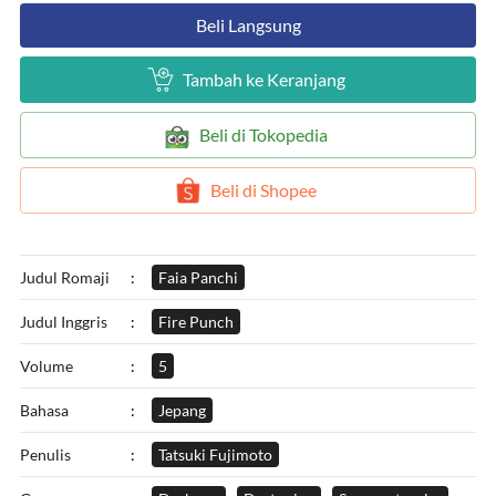
`
Beli Langsung
`
Tambah ke Keranjang
`
Beli di Tokopedia
`
Beli di Shopee
Judul Romaji
:
Faia Panchi
Judul Inggris
:
Fire Punch
Volume
:
5
Bahasa
:
Jepang
Penulis
:
Tatsuki Fujimoto