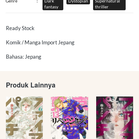
Genre
:
Dark
Dystopian
Supernatural
fantasy
thriller
Ready Stock
Komik / Manga Import Jepang
Bahasa: Jepang
Produk Lainnya