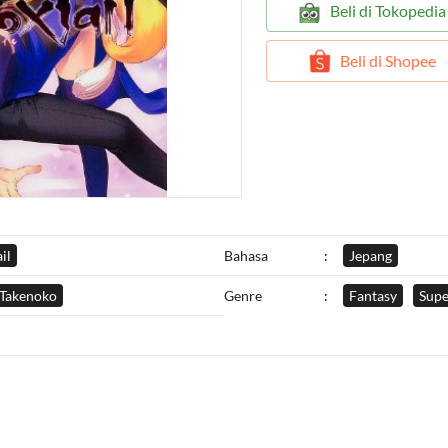
`
Beli di Tokopedia
`
Beli di Shopee
il
Bahasa
:
Jepang
 Takenoko
Genre
:
Fantasy
Supe