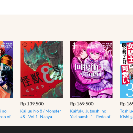
Rp 139.500
Rp 169.500
Rp 16
i no
Kaijuu No 8 / Monster
Kaifuku Jutsushi no
Toshiu
edo of
#8 - Vol 1 -Naoya
Yarinaoshi 1 - Redo of
Kishi 
Rui
Matsumoto - Manga
Healer, Tsukiyo Rui
de dak
Komik Jepang
Manga
Manga