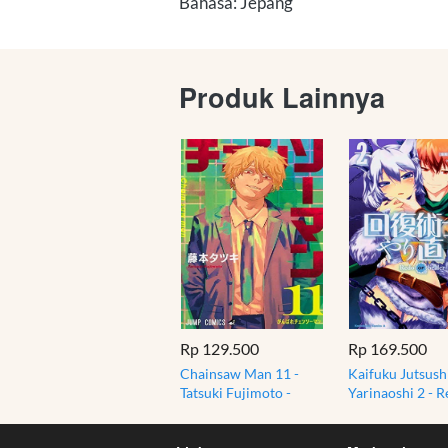
Bahasa: Jepang
Produk Lainnya
Rp 129.500
Rp 169.500
Chainsaw Man 11 -
Kaifuku Jutsush
Tatsuki Fujimoto -
Yarinaoshi 2 - R
Shueisha Jump Comics
Healer, Tsukiyo 
Manga Jepang
Manga