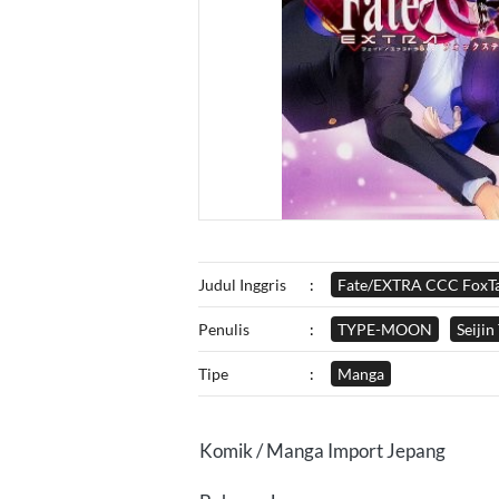
Judul Inggris
:
Fate/EXTRA CCC FoxTa
Penulis
:
TYPE-MOON
Seijin
Tipe
:
Manga
Komik / Manga Import Jepang