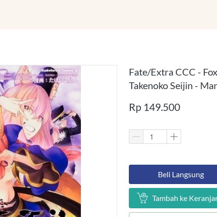
Fate/Extra CCC - Foxt
Takenoko Seijin - Ma
Rp 149.500
`
Beli Langsung
`
Tambah ke Keranja