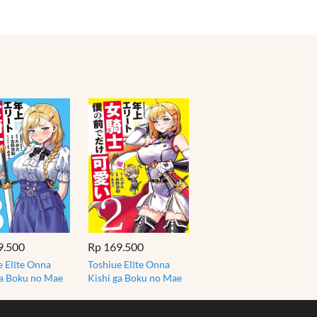
9.500
Rp 169.500
e Elīte Onna
Toshiue Elīte Onna
ga Boku no Mae
Kishi ga Boku no Mae
e Kawaii 3
de dake Kawaii 2
 Impor
Manga Impor