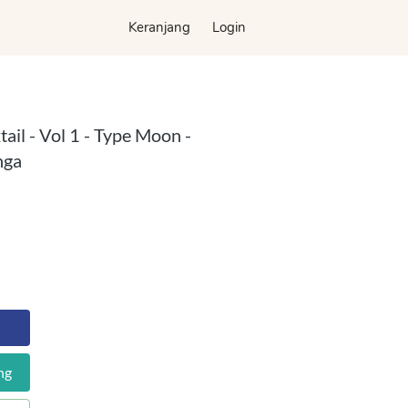
Keranjang
Keranjang
Login
Login
ail - Vol 1 - Type Moon -
nga
ng