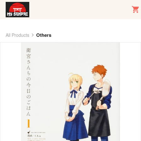
Others
All Products