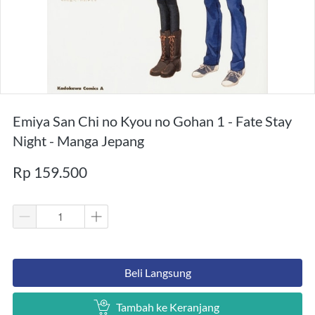
Emiya San Chi no Kyou no Gohan 1 - Fate Stay
Night - Manga Jepang
Rp 159.500
`
Beli Langsung
`
Tambah ke Keranjang