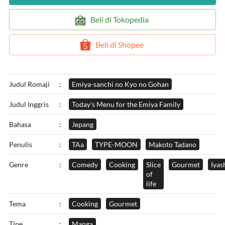
`
Beli di Tokopedia
`
Beli di Shopee
Judul Romaji
:
Emiya-sanchi no Kyo no Gohan
Judul Inggris
:
Today's Menu for the Emiya Family
Bahasa
:
Jepang
Penulis
:
TAa
TYPE-MOON
Makoto Tadano
Genre
:
Comedy
Cooking
Slice
Gourmet
Iyas
of
life
Tema
:
Cooking
Gourmet
Tipe
:
Manga