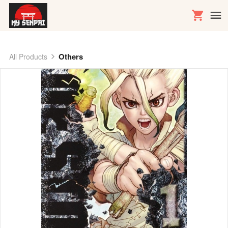
Others
All Products