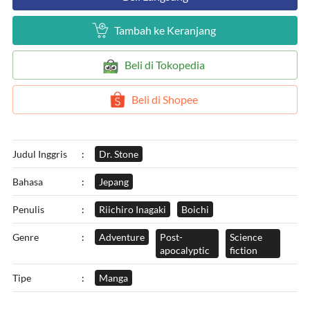
`
Tambah ke Keranjang
`
Beli di Tokopedia
`
Beli di Shopee
Judul Inggris
:
Dr. Stone
Bahasa
:
Jepang
Penulis
:
Riichiro Inagaki
Boichi
Genre
:
Adventure
Post-
Science
apocalyptic
fiction
Tipe
:
Manga